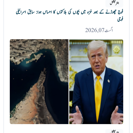
انٹرنیشنل
فوج چھوڑنے کے بعد غزہ میں بچوں کی ہلاکتوں کا احساس ہوا: سابق اسرائیلی
فوجی
اگست 07, 2026