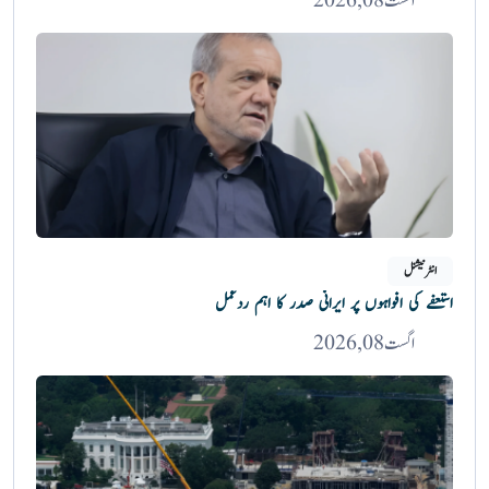
اگست 08, 2026
انٹرنیشنل
استعفے کی افواہوں پر ایرانی صدر کا اہم ردعمل
اگست 08, 2026