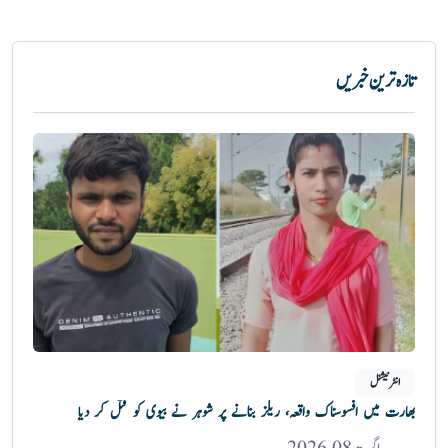
تازہ ترین خبریں
انٹرنیشنل
بھارت میں افسوسناک واقعہ، ریلز بنانے پر شوہر نے بیوی کو قتل کر دیا