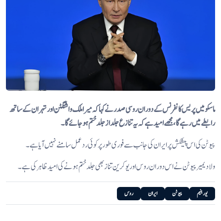
ماسکو میں پریس کانفرنس کے دوران روسی صدر نے کہا کہ میرا ملک واشنگٹن اور تہران کے ساتھ
رابطے میں رہے گا، مجھے امید ہے کہ یہ تنازع جلد از جلد ختم ہوجائے گا۔
پیوٹن کی اس پیشکش پر ایران کی جانب سے فوری طور پر کوئی ردعمل سامنے نہیں آیا ہے۔
ولادیمیرپیوٹن نے اس دوران روس اور یوکرین تناز بھی جلد ختم ہونے کی امید ظاہر کی ہے۔
یورینیم
پیوٹن
ایران
روس