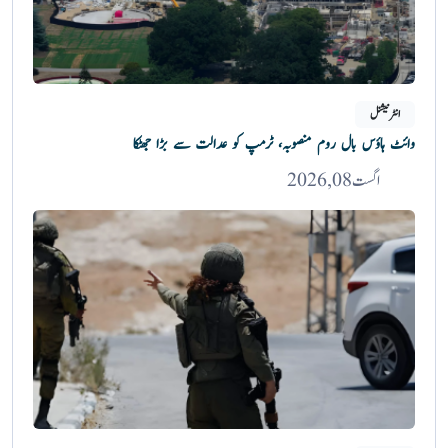
انٹرنیشنل
وائٹ ہاؤس بال روم منصوبہ، ٹرمپ کو عدالت سے بڑا جھٹکا
اگست 08, 2026