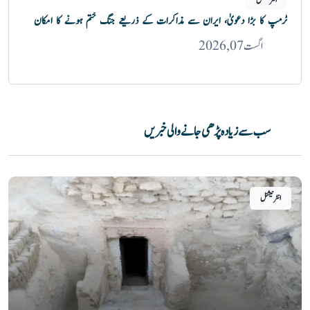
انٹرنیشنل
ٹرمپ کا بڑا دعویٰ، ایران سے مذاکرات کے ذریعے جنگ ختم ہونے کا امکان
اگست 07, 2026
سب سے زیادہ پڑھی جانے والی خبریں
انٹرنیشنل