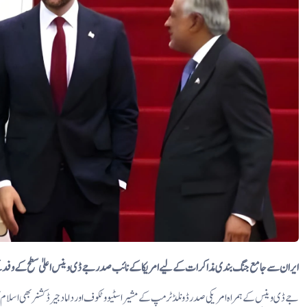
ایران سے جامع جنگ بندی مذاکرات کے لیے امریکا کے نائب صدر جے ڈی وینس اعلیٰ سطح کے وفد کے ہ
جے ڈی وینس کے ہمراہ امریکی صدر ڈونلڈ ٹرمپ کے مشیر اسٹیو وٹکوف اور داماد جیرڈ کشنر بھی اسلام آب