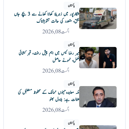
پاکستان
شکارپور میں زہریلا کھانا کھانے سے 3 بچے جاں
بحق، متعدد کی حالت تشویشناک
اگست 08, 2026
پاکستان
میر رضا کیس میں اہم پیش رفت، قبر کشائی
مکمل، نمونے حاصل
اگست 08, 2026
پاکستان
مکہ معاہدہ تینوں ممالک کے محفوظ مستقبل کی
ضمانت ہے: بلاول بھٹو
اگست 08, 2026
پاکستان