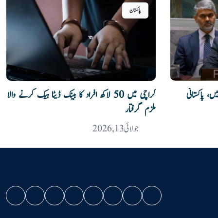
پاکستان
، پاکستانی
کراچی میں 50 لاکھ افراد کا بینک ڈیٹا ہیک کرنے والا
ملزم گرفتار
جولائی 13, 2026