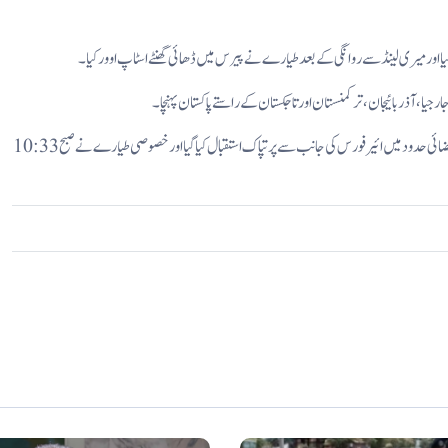
 اور میری لینڈ سے روانگی کے بعد طیارے نے پیرس میں ڈھائی گھنٹے اسٹاپ اوور کیا۔
یا، آذربائیجان، ترکمنستان اور تاجکستان کے راستے پاکستان پہنچا۔
جے ڈی وینس کا طیارہ 10 بجے چترال کے قریب سے پاکستانی فضائی حدود میں داخل ہوا، پاکستان کی فضائی حدود میں ائیر فورس کی جانب سے پرتپاک استقبال کیا گیا اور خصوصی طیارے نے صبح 10:33