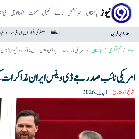
نیوز
پاکستان
انٹرنیشنل
رائے
کھیل
صحت
ٹیکنالوجی
پی ا
میکسیکو سے درآمد ہری مرچ امریکا میں خطرناک قرار
استعفے کی افواہوں پر ایرانی صدر کا اہم ردعمل
تازہ ترین خبریں
ہوم
کیٹیگری
پاکستان
امریکی نائب صدر جے ڈی وینس ایران مذاکرات کیلئے پاکستان پ
امریکی نائب صدر جے ڈی وینس ایران مذاکرات کیلئ
شائع شدہ تاریخ