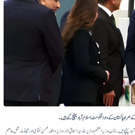
مراہ پاکستان کے دارالحکومت اسلام آباد پہنچ گئے ہیں۔
اد پہنچے ہیں۔ نائب وزیراعظم و وزیر خارجہ اسحاق ڈار، وزیر داخلہ محسن نقوی اور فیلڈ مارشل عاصم