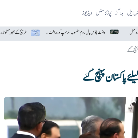
یس ایل
بلاگز
پوڈکاسٹس
ویڈیوز
وائٹ ہاؤس بال روم منصوبہ، ٹرمپ کو عدالت سے بڑا جھٹکا
ہنچ گئے
ے پاکستان پہنچ گئے