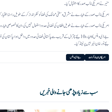
منیر نے امریکی نائب صدر کا استقبال کیا۔
امریکی نائب صدر کے طیارے نے مشرق وسطیٰ ممالک کی فضا کو نظر انداز کرکے طویل راستہ اختیار کیا
امریکی نائب صدر کے طیارے نے طویل افغان کی فضائی حدود استعمال نہیں کی، ان کا خصوصی طیارہ جارج
بجے نورخان ائیر بیس پر لینڈ کیا۔
امریکا ایران مذاکرات
جے ڈی وینس
سب سے زیادہ پڑھی جانے والی خبریں