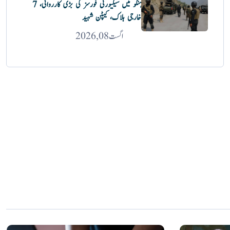
ہنگو میں سیکیورٹی فورسز کی بڑی کارروائی، 7
خارجی ہلاک، کیپٹن شہید
اگست 08, 2026